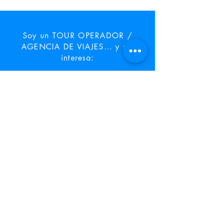
Soy un TOUR OPERADOR /
AGENCIA DE VIAJES… y me
interesa:
Diferenciarme del resto,
segmentando y encontrando
los establecimientos objetivo
Soy una ENTIDAD FINANCIERA y
busco: